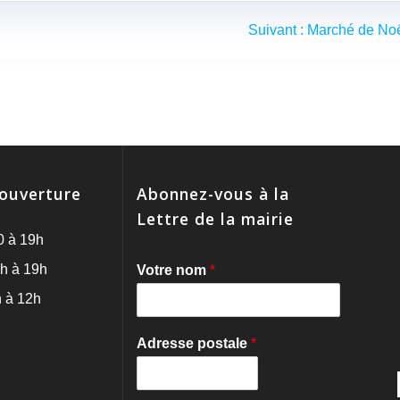
Article
Suivant :
Marché de No
suivant
:
'ouverture
Abonnez-vous à la
Lettre de la mairie
0 à 19h
h à 19h
Votre nom
*
 à 12h
Adresse postale
*