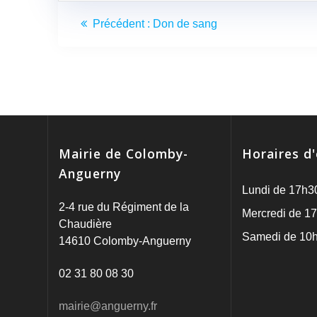
Navigation
Article
Précédent :
Don de sang
de
précédent
:
l’article
Mairie de Colomby-
Horaires d
Anguerny
Lundi de 17h3
2-4 rue du Régiment de la
Mercredi de 17
Chaudière
Samedi de 10h
14610 Colomby-Anguerny
02 31 80 08 30
mairie@anguerny.fr