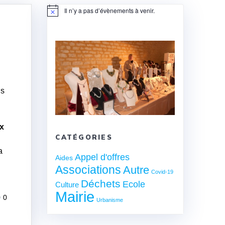
Il n’y a pas d’évènements à venir.
Notice
us
x
CATÉGORIES
a
Appel d'offres
Aides
Associations
Autre
Covid-19
Déchets
Ecole
Culture
Mairie
0
Urbanisme