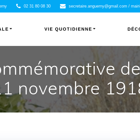
erny
02 31 80 08 30
secretaire.anguerny@gmail.com / mair
ALE
VIE QUOTIDIENNE
DÉC
mmémorative de l
11 novembre 191