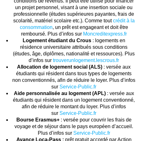
conditions de revenus. Il peut être utilisé pour financer
un projet personnel, visant à une insertion sociale ou
professionnelle (études supérieures payantes, frais de
scolarité, matériel scolaire etc.). Comme tout
crédit à la
consommation
, un prêt est engageant et doit être
remboursé. Plus d’infos sur
Moncreditexpress.fr
Logement étudiant du Crous
: logements en
résidence universitaire attribués sous conditions
(études, âge, diplômes, nationalité et ressources). Plus
d’infos sur
trouverunlogement.lescrous.fr
Allocation de logement social (ALS)
: versée aux
étudiants qui résident dans tous types de logements
non conventionnés, afin de réduire le loyer. Plus d’infos
sur
Service-Public.fr
Aide personnalisée au logement (APL)
: versée aux
étudiants qui résident dans un logement conventionné,
afin de réduire le montant du loyer. Plus d’infos
sur
Service-Public.fr
Bourse Erasmus+
: versée pour couvrir les frais de
voyage et de séjour dans le pays européen d’accueil.
Plus d’infos sur
Service-Public.fr
Avance Loca-Pass :
prêt gratuit accordé par Action