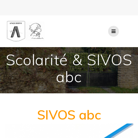
Passer
au
contenu
Scolarité & SIVOS
abc
SIVOS abc