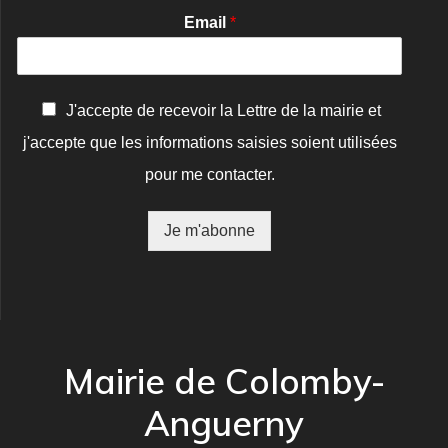
Email
*
C
J'accepte de recevoir la Lettre de la mairie et
o
j'accepte que les informations saisies soient utilisées
n
f
pour me contacter.
i
r
m
Je m'abonne
a
t
i
o
n
*
Mairie de Colomby-
Anguerny