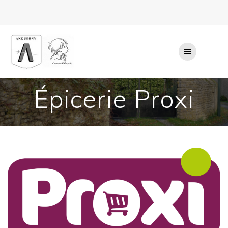
Passer
au
contenu
Épicerie Proxi