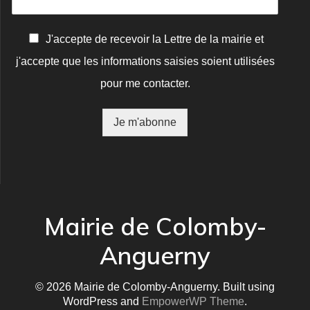
C
J'accepte de recevoir la Lettre de la mairie et
o
j'accepte que les informations saisies soient utilisées
n
f
pour me contacter.
i
r
m
Je m'abonne
a
t
i
o
n
*
Mairie de Colomby-
Anguerny
© 2026 Mairie de Colomby-Anguerny. Built using
WordPress and
EmpowerWP Theme
.