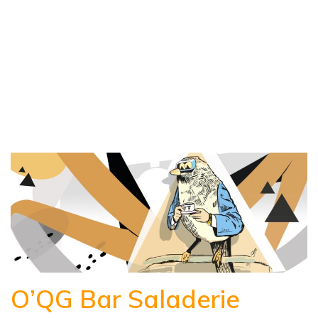
O’QG Bar Saladerie