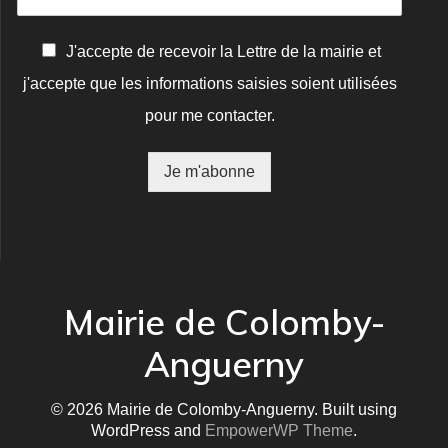
C
J'accepte de recevoir la Lettre de la mairie et
o
j'accepte que les informations saisies soient utilisées
n
f
pour me contacter.
i
r
m
Je m'abonne
a
t
i
o
n
*
Mairie de Colomby-
Anguerny
© 2026 Mairie de Colomby-Anguerny. Built using
WordPress and
EmpowerWP Theme
.