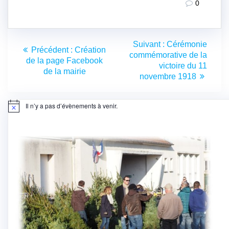
0
Navigation
Article
Suivant :
Cérémonie
Article
Précédent :
Création
de
suivant
commémorative de la
précédent
de la page Facebook
:
victoire du 11
:
de la mairie
l’article
novembre 1918
Il n’y a pas d’évènements à venir.
Notice