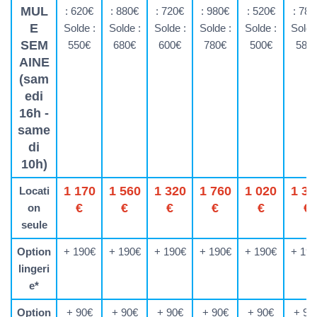
MUL
: 620€
: 880€
: 720€
: 980€
: 520€
: 780
E
Solde :
Solde :
Solde :
Solde :
Solde :
Solde
SEM
550€
680€
600€
780€
500€
580
AINE
(sam
edi
16h -
same
di
10h)
1 170
1 560
1 320
1 760
1 020
1 36
Locati
€
€
€
€
€
€
on
seule
Option
+ 190€
+ 190€
+ 190€
+ 190€
+ 190€
+ 19
lingeri
e*
Option
+ 90€
+ 90€
+ 90€
+ 90€
+ 90€
+ 90