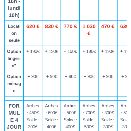
16h -
lundi
10h)
620 €
830 €
770 €
1 030
470 €
630 
Locati
€
on
seule
Option
+ 190€
+ 190€
+ 190€
+ 190€
+ 190€
+ 19
lingeri
e*
Option
+ 90€
+ 90€
+ 90€
+ 90€
+ 90€
+ 90
ménag
e
FOR
Arrhes
Arrhes
Arrhes
Arrhes
Arrhes
Arrh
MUL
: 450€
: 600€
: 500€
: 700€
: 300€
: 500
E 4
Solde :
Solde :
Solde :
Solde :
Solde :
Solde
JOUR
300€
400€
400€
500€
300€
300