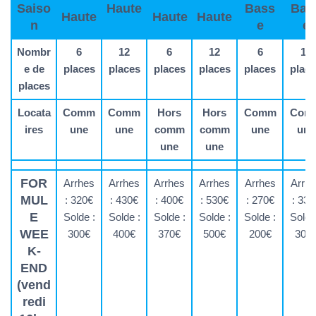
Saiso
Haute
Bass
Bas
Haute
Haute
Haute
n
e
e
Nombr
6
12
6
12
6
12
e de
places
places
places
places
places
plac
places
Locata
Comm
Comm
Hors
Hors
Comm
Com
ires
une
une
comm
comm
une
une
une
une
FOR
Arrhes
Arrhes
Arrhes
Arrhes
Arrhes
Arrh
MUL
: 320€
: 430€
: 400€
: 530€
: 270€
: 330
E
Solde :
Solde :
Solde :
Solde :
Solde :
Solde
WEE
300€
400€
370€
500€
200€
300
K-
END
(vend
redi