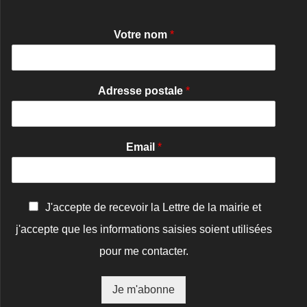
Votre nom
*
Adresse postale
*
Email
*
C
J'accepte de recevoir la Lettre de la mairie et
o
j'accepte que les informations saisies soient utilisées
n
f
pour me contacter.
i
r
m
Je m'abonne
a