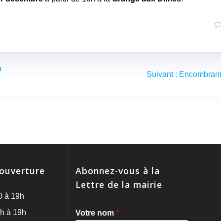
a
Article
Suivant :
Encombran
suivant
:
'ouverture
Abonnez-vous à la
Lettre de la mairie
0 à 19h
h à 19h
Votre nom
*