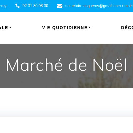
erny
02 31 80 08 30
secretaire.anguerny@gmail.com / mair
ALE
VIE QUOTIDIENNE
DÉC
Marché de Noël