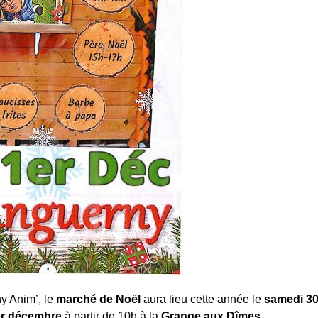
y Anim’, le
marché de Noël
aura lieu cette année le
samedi 3
er décembre
à partir de 10h à la
Grange aux Dîmes
.