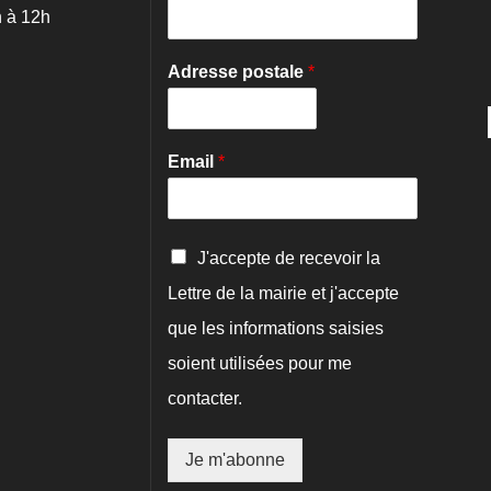
 à 12h
Adresse postale
*
Email
*
C
J'accepte de recevoir la
o
Lettre de la mairie et j'accepte
n
f
que les informations saisies
i
r
soient utilisées pour me
m
contacter.
a
t
i
Je m'abonne
o