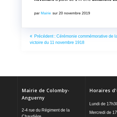
par
Mairie
sur 20 novembre 2019
Navigation
Article
Précédent :
Cérémonie commémorative de l
de
précédent
victoire du 11 novembre 1918
:
l’article
Mairie de Colomby-
Horaires d
Anguerny
Lundi de 17h3
2-4 rue du Régiment de la
Mercredi de 17
Chaudière