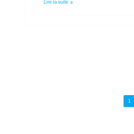
Lire la suite
Navigation
Pa
1
au
sein