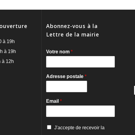
'ouverture
Abonnez-vous à la
Lettre de la mairie
0 à 19h
h à 19h
Votre nom
*
 à 12h
Adresse postale
*
Email
*
C
J'accepte de recevoir la
o