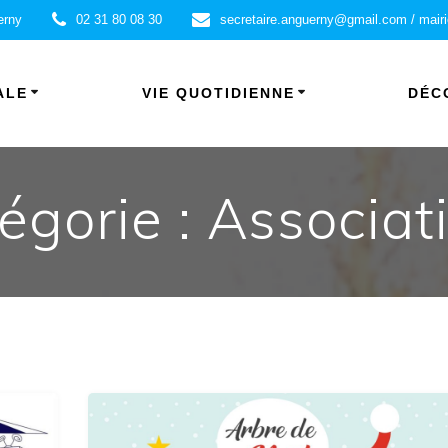
erny
02 31 80 08 30
secretaire.anguerny@gmail.com / mair
ALE
VIE QUOTIDIENNE
DÉC
égorie :
Associat