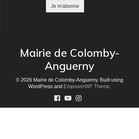
m
Je m'abonne
a
t
i
o
n
*
Mairie de Colomby-
Anguerny
© 2026 Mairie de Colomby-Anguerny. Built using
WordPress and
EmpowerWP Theme
.