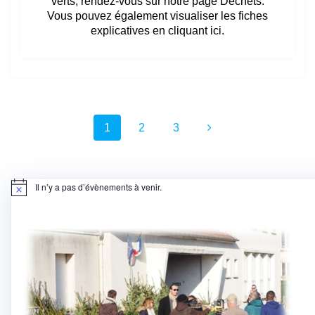
verts, rendez-vous sur notre page Déchets.
Vous pouvez également visualiser les fiches
explicatives en cliquant ici.
Navigation
Page
Page
Page
1
2
3
au
sein
Il n’y a pas d’évènements à venir.
des
Notice
articles