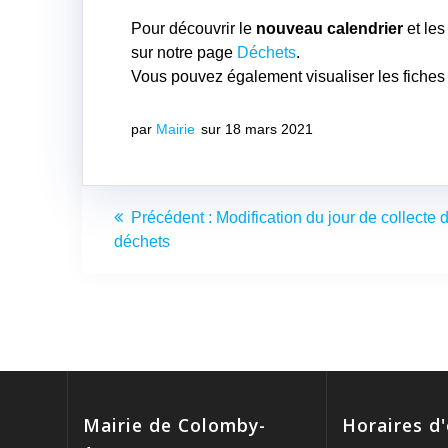
Pour découvrir le
nouveau calendrier
et le
sur notre page
Déchets
.
Vous pouvez également visualiser les fiches 
par
Mairie
sur 18 mars 2021
Navigation
Article
Précédent :
Modification du jour de collecte 
de
précédent
déchets
:
l’article
Mairie de Colomby-
Horaires d