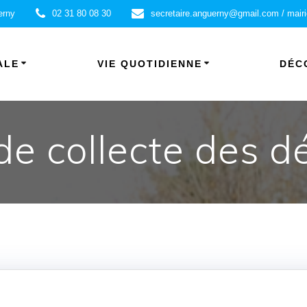
erny
02 31 80 08 30
secretaire.anguerny@gmail.com / mair
ALE
VIE QUOTIDIENNE
DÉC
de collecte des d