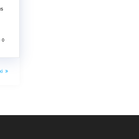
us
0
xi