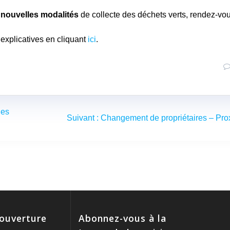
s
nouvelles modalités
de collecte des déchets verts, rendez-vo
explicatives en cliquant
ici
.
des
Article
Suivant :
Changement de propriétaires – Pro
suivant
:
'ouverture
Abonnez-vous à la