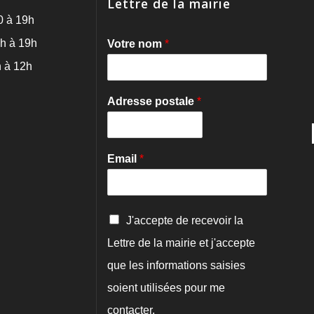
Lettre de la mairie
0 à 19h
h à 19h
Votre nom
*
 à 12h
Adresse postale
*
Email
*
C
J'accepte de recevoir la
o
Lettre de la mairie et j'accepte
n
f
que les informations saisies
i
r
soient utilisées pour me
m
contacter.
a