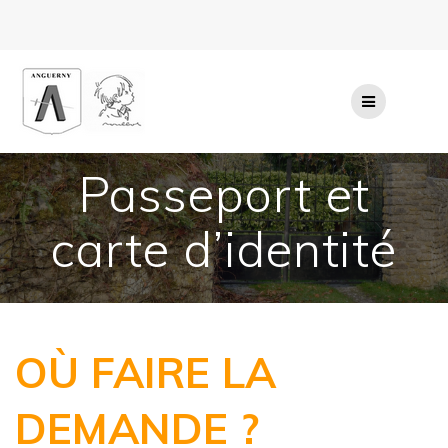
Passer
au
contenu
Passeport et
carte d’identité
O
Ù FAIRE LA
DEMANDE ?