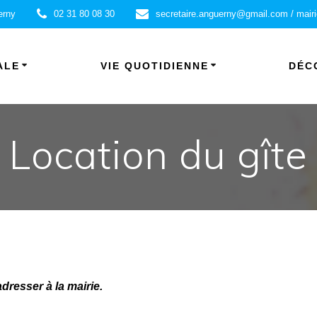
erny
02 31 80 08 30
secretaire.anguerny@gmail.com / mair
ALE
VIE QUOTIDIENNE
DÉC
Location du gîte
adresser à la mairie.