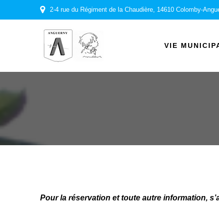
Passer
2-4 rue du Régiment de la Chaudière, 14610 Colomby-Angu
au
contenu
VIE MUNICIP
Pour la réservation et toute autre information, s’