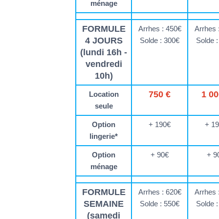
ménage
FORMULE
Arrhes : 450€
Arrhes 
4 JOURS
Solde : 300€
Solde 
(lundi 16h -
vendredi
10h)
750 €
1 00
Location
seule
Option
+ 190€
+ 1
lingerie*
Option
+ 90€
+ 9
ménage
FORMULE
Arrhes : 620€
Arrhes 
SEMAINE
Solde : 550€
Solde 
(samedi