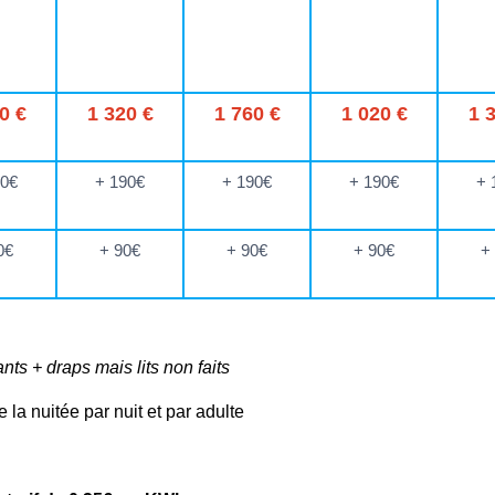
0 €
1 320 €
1 760 €
1 020 €
1 
90€
+ 190€
+ 190€
+ 190€
+ 
0€
+ 90€
+ 90€
+ 90€
+
nts + draps mais lits non faits
la nuitée par nuit et par adulte