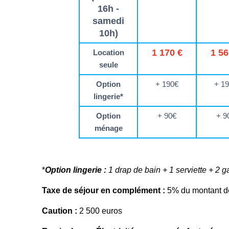
16h -
samedi
10h)
1 170 €
1 56
Location
seule
Option
+ 190€
+ 1
lingerie*
Option
+ 90€
+ 9
ménage
*
Option lingerie :
1 drap de bain + 1 serviette + 2 ga
Taxe de séjour en complément :
5% du montant de 
Caution :
2 500 euros