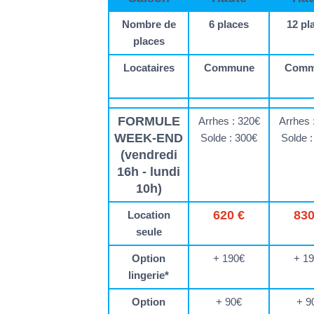
Nombre de
6 places
12 pl
places
Locataires
Commune
Comm
FORMULE
Arrhes : 320€
Arrhes 
WEEK-END
Solde : 300€
Solde 
(vendredi
16h - lundi
10h)
620 €
830
Location
seule
Option
+ 190€
+ 1
lingerie*
Option
+ 90€
+ 9