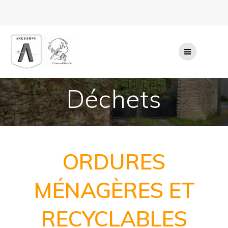
Passer
au
contenu
Déchets
ORDURES
MÉNAGÈRES ET
RECYCLABLES