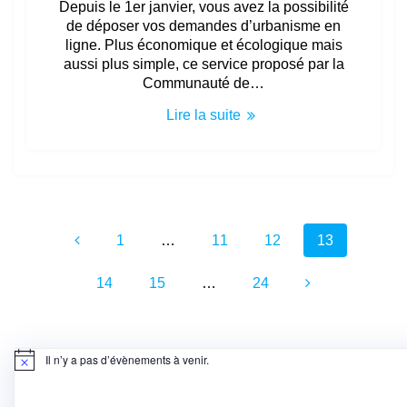
Depuis le 1er janvier, vous avez la possibilité
de déposer vos demandes d’urbanisme en
ligne. Plus économique et écologique mais
aussi plus simple, ce service proposé par la
Communauté de…
Lire la suite
Navigation
Page
Page
Page
Page
1
…
11
12
13
au
Page
Page
Page
sein
14
15
…
24
des
articles
Il n’y a pas d’évènements à venir.
Notice