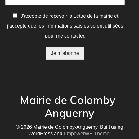
C
J'accepte de recevoir la Lettre de la mairie et
o
j'accepte que les informations saisies soient utilisées
n
f
pour me contacter.
i
r
m
Je m'abonne
a
t
i
o
n
*
Mairie de Colomby-
Anguerny
© 2026 Mairie de Colomby-Anguerny. Built using
WordPress and
EmpowerWP Theme
.