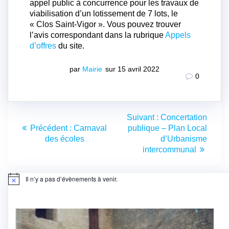
appel public à concurrence pour les travaux de
viabilisation d’un lotissement de 7 lots, le
« Clos Saint-Vigor ». Vous pouvez trouver
l’avis correspondant dans la rubrique
Appels
d’offres
du site.
par
Mairie
sur 15 avril 2022
0
Navigation
Article
Suivant :
Concertation
de
Article
suivant
Précédent :
Carnaval
publique – Plan Local
précédent
:
des écoles
d’Urbanisme
l’article
:
intercommunal
Il n’y a pas d’évènements à venir.
Notice