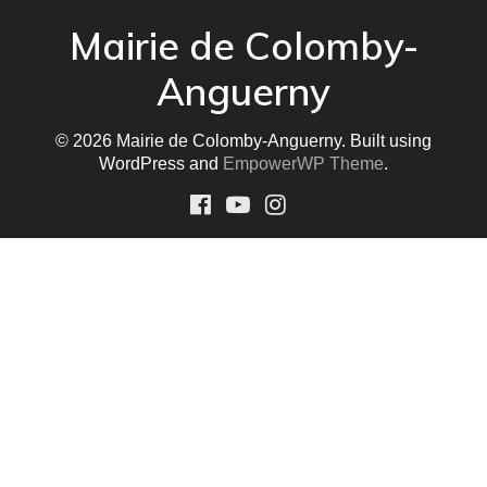
*
Mairie de Colomby-
Anguerny
© 2026 Mairie de Colomby-Anguerny. Built using
WordPress and
EmpowerWP Theme
.