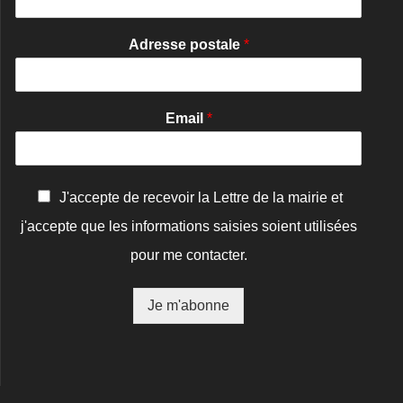
Adresse postale
*
Email
*
C
J'accepte de recevoir la Lettre de la mairie et
o
j'accepte que les informations saisies soient utilisées
n
f
pour me contacter.
i
r
m
Je m'abonne
a
t
i
o
n