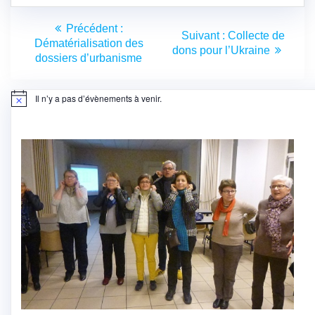
Navigation
Article
Précédent :
Article
Suivant :
Collecte de
de
précédent
Dématérialisation des
suivant
dons pour l’Ukraine
:
dossiers d’urbanisme
:
l’article
Il n’y a pas d’évènements à venir.
Notice