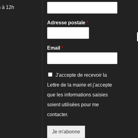
 à 12h
Adresse postale
*
Email
*
C
J'accepte de recevoir la
o
Lettre de la mairie et j'accepte
n
f
que les informations saisies
i
r
soient utilisées pour me
m
contacter.
a
t
i
Je m'abonne
o