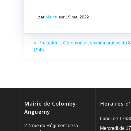
par
Mairie
sur 19 mai 2022
Navigation
Article
Précédent :
Cérémonie commémorative du 8
de
précédent
1945
:
l’article
Mairie de Colomby-
Horaires d
Anguerny
Lundi de 17h3
2-4 rue du Régiment de la
Mercredi de 17