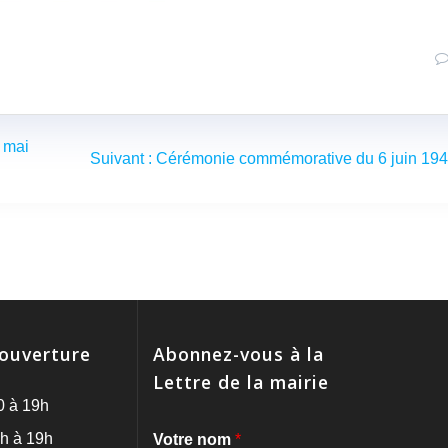
 mai
Article
Suivant :
Cérémonie commémorative du 6 juin 19
suivant
:
'ouverture
Abonnez-vous à la
Lettre de la mairie
0 à 19h
h à 19h
Votre nom
*