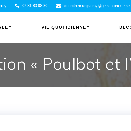
erny
02 31 80 08 30
secretaire.anguerny@gmail.com / mair
ALE
VIE QUOTIDIENNE
DÉC
ion « Poulbot et l