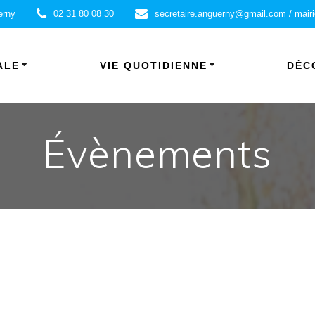
erny
02 31 80 08 30
secretaire.anguerny@gmail.com / mair
ALE
VIE QUOTIDIENNE
DÉC
Évènements