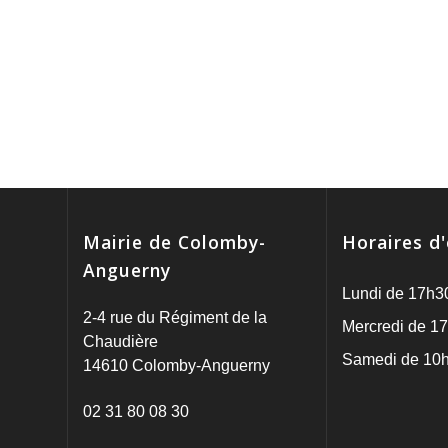
É
v
è
n
e
Mairie de Colomby-
Horaires d
m
Anguerny
e
Lundi de 17h3
2-4 rue du Régiment de la
Mercredi de 17
n
Chaudière
Samedi de 10h
14610 Colomby-Anguerny
t
02 31 80 08 30