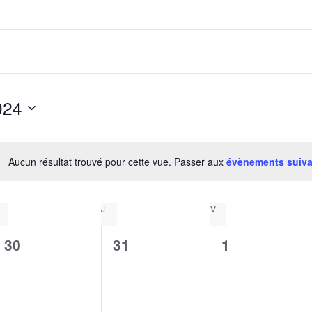
024
Aucun résultat trouvé pour cette vue. Passer aux
évènements suiv
Notice
MERCREDI
J
JEUDI
V
VENDREDI
0
0
0
30
31
1
évènement,
évènement,
évènement