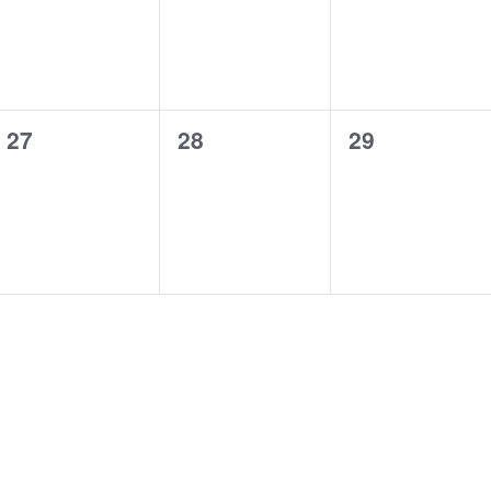
0
0
0
27
28
29
évènement,
évènement,
évènement