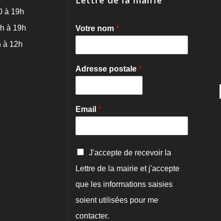
Lettre de la mairie
0 à 19h
h à 19h
Votre nom
*
 à 12h
Adresse postale
*
Email
*
C
J'accepte de recevoir la
o
Lettre de la mairie et j'accepte
n
f
que les informations saisies
i
r
soient utilisées pour me
m
contacter.
a