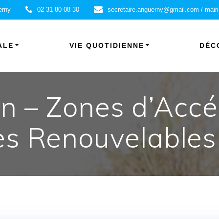
erny
02 31 80 08 30
secretaire.anguerny@gmail.com / mair
ALE
VIE QUOTIDIENNE
DÉC
n – Zones d’Accé
es Renouvelables