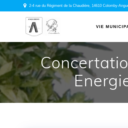
Passer
2-4 rue du Régiment de la Chaudière, 14610 Colomby-Angu
au
contenu
VIE MUNICIP
Concertatio
Energi