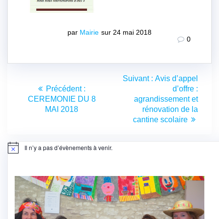
par
Mairie
sur 24 mai 2018
0
Navigation
Article
Suivant :
Avis d’appel
de
Article
suivant
Précédent :
d’offre :
précédent
:
CEREMONIE DU 8
agrandissement et
l’article
:
MAI 2018
rénovation de la
cantine scolaire
Il n’y a pas d’évènements à venir.
Notice