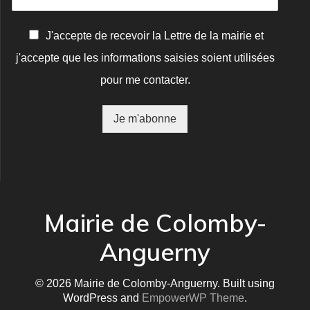
C
J'accepte de recevoir la Lettre de la mairie et
o
j'accepte que les informations saisies soient utilisées
n
f
pour me contacter.
i
r
m
Je m'abonne
a
t
i
o
n
*
Mairie de Colomby-
Anguerny
© 2026 Mairie de Colomby-Anguerny. Built using
WordPress and
EmpowerWP Theme
.