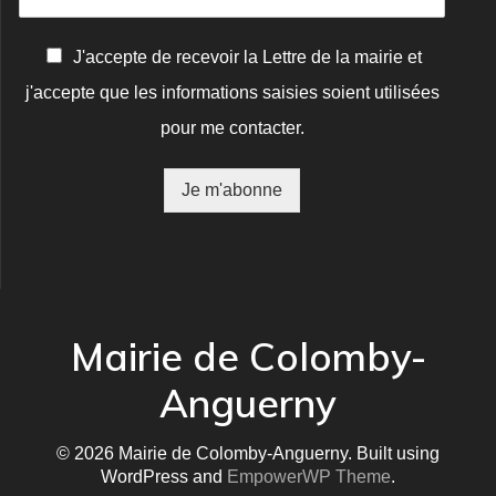
C
J'accepte de recevoir la Lettre de la mairie et
o
j'accepte que les informations saisies soient utilisées
n
f
pour me contacter.
i
r
m
Je m'abonne
a
t
i
o
n
*
Mairie de Colomby-
Anguerny
© 2026 Mairie de Colomby-Anguerny. Built using
WordPress and
EmpowerWP Theme
.