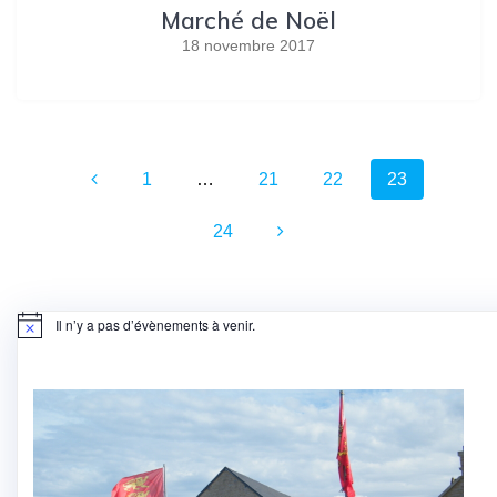
Marché de Noël
18 novembre 2017
Navigation
Page
Page
Page
Page
1
…
21
22
23
au
Page
sein
24
des
articles
Il n’y a pas d’évènements à venir.
Notice