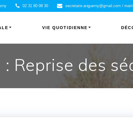
erny
02 31 80 08 30
secretaire.anguerny@gmail.com / mair
ALE
VIE QUOTIDIENNE
DÉC
: Reprise des s