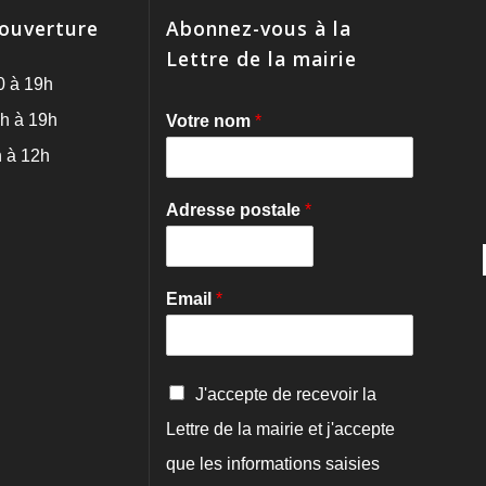
'ouverture
Abonnez-vous à la
Lettre de la mairie
0 à 19h
h à 19h
Votre nom
*
 à 12h
Adresse postale
*
Email
*
C
J'accepte de recevoir la
o
Lettre de la mairie et j'accepte
n
f
que les informations saisies
i