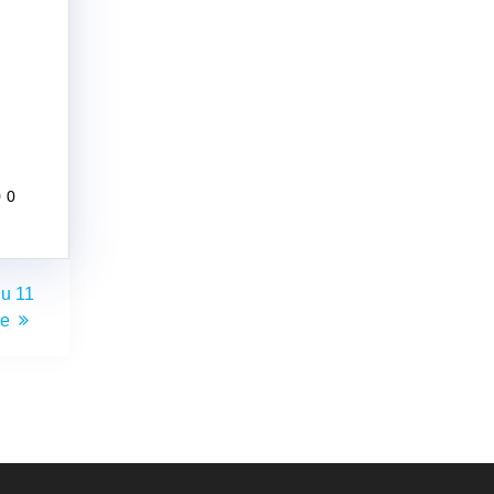
0
du 11
re