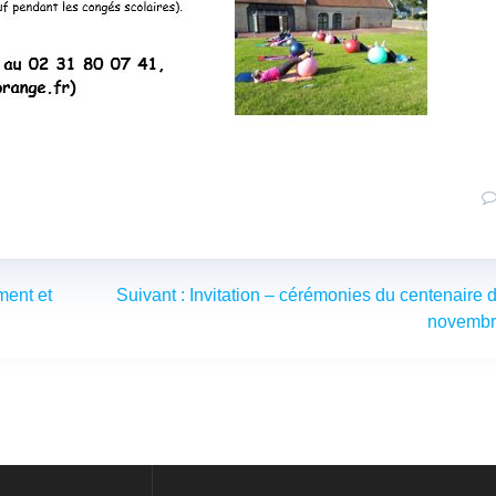
Article
ment et
Suivant :
Invitation – cérémonies du centenaire 
suivant
novemb
: