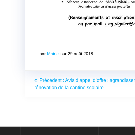
par
Mairie
sur 29 août 2018
Navigation
Article
Précédent :
Avis d’appel d’offre : agrandisse
de
précédent
rénovation de la cantine scolaire
:
l’article