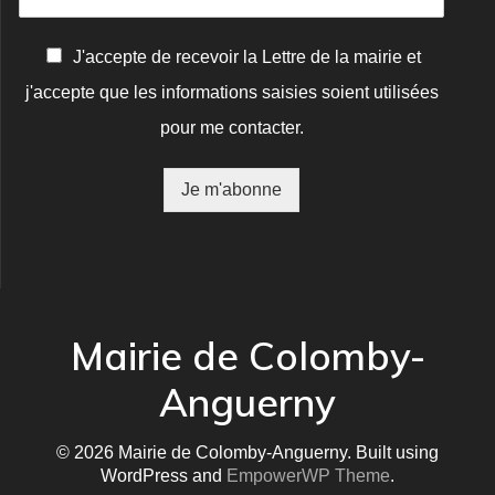
C
J'accepte de recevoir la Lettre de la mairie et
o
j'accepte que les informations saisies soient utilisées
n
f
pour me contacter.
i
r
m
Je m'abonne
a
t
i
o
n
*
Mairie de Colomby-
Anguerny
© 2026 Mairie de Colomby-Anguerny. Built using
WordPress and
EmpowerWP Theme
.