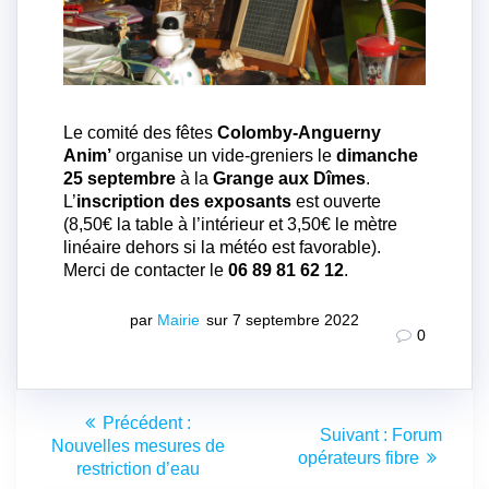
Le comité des fêtes
Colomby-Anguerny
Anim’
organise un vide-greniers le
dimanche
25 septembre
à la
Grange aux Dîmes
.
L’
inscription des exposants
est ouverte
(8,50€ la table à l’intérieur et 3,50€ le mètre
linéaire dehors si la météo est favorable).
Merci de contacter le
06 89 81 62 12
.
par
Mairie
sur 7 septembre 2022
0
Navigation
Article
Précédent :
Article
Suivant :
Forum
de
précédent
Nouvelles mesures de
suivant
opérateurs fibre
:
restriction d’eau
: