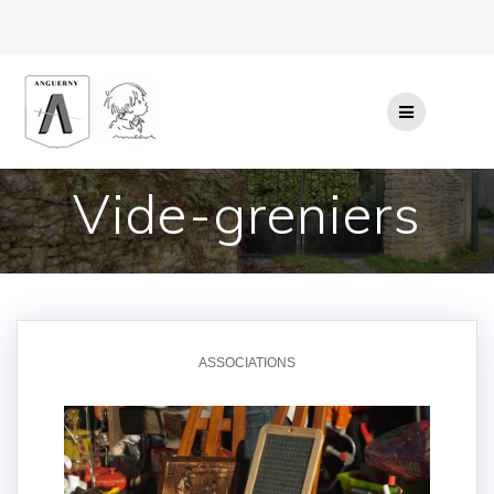
Passer
au
contenu
Vide-greniers
ASSOCIATIONS