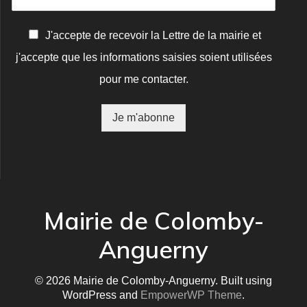
C
J'accepte de recevoir la Lettre de la mairie et
o
j'accepte que les informations saisies soient utilisées
n
f
pour me contacter.
i
r
m
Je m'abonne
a
t
i
o
n
*
Mairie de Colomby-
Anguerny
© 2026 Mairie de Colomby-Anguerny. Built using
WordPress and
EmpowerWP Theme
.