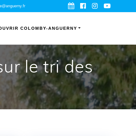
ie@anguerny.fr
OUVRIR COLOMBY-ANGUERNY
r le tri des