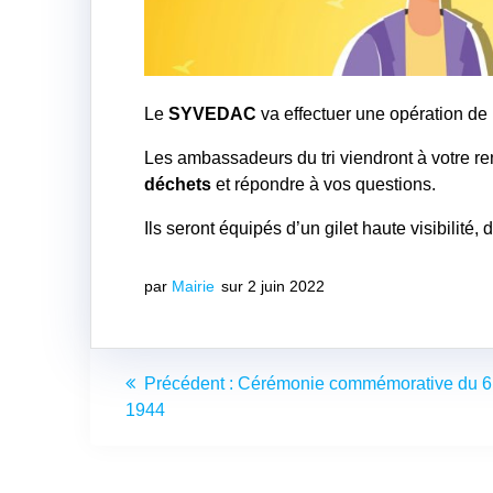
Le
SYVEDAC
va effectuer une opération de
Les ambassadeurs du tri viendront à votre 
déchets
et répondre à vos questions.
Ils seront équipés d’un gilet haute visibilit
par
Mairie
sur 2 juin 2022
Navigation
Article
Précédent :
Cérémonie commémorative du 6 
de
précédent
1944
:
l’article