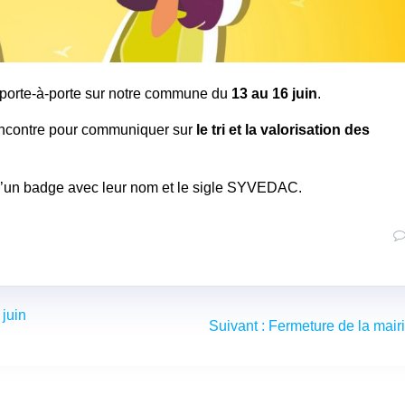
 porte-à-porte sur notre commune du
13 au 16 juin
.
rencontre pour communiquer sur
le tri et la valorisation des
é, d’un badge avec leur nom et le sigle SYVEDAC.
juin
Article
Suivant :
Fermeture de la mair
suivant
: