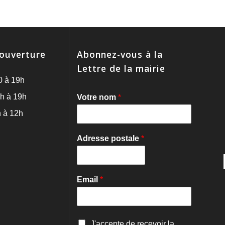
'ouverture
Abonnez-vous à la
Lettre de la mairie
0 à 19h
h à 19h
Votre nom
*
 à 12h
Adresse postale
*
Email
*
C
J'accepte de recevoir la