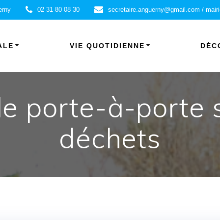
erny
02 31 80 08 30
secretaire.anguerny@gmail.com / mair
ALE
VIE QUOTIDIENNE
DÉC
e porte-à-porte su
déchets