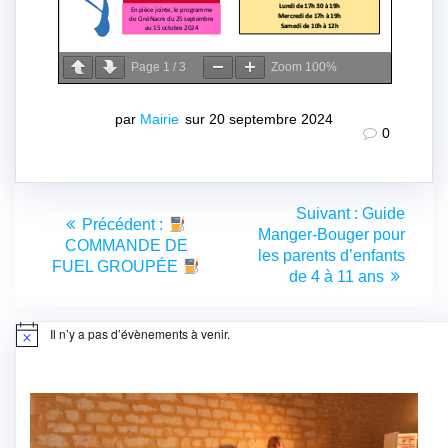
Page
1
/
3
Zoom
100%
par
Mairie
sur 20 septembre 2024
0
Navigation
Article
Suivant :
Guide
Article
Précédent :
de
suivant
Manger-Bouger pour
précédent
COMMANDE DE
:
les parents d’enfants
:
FUEL GROUPÉE
l’article
de 4 à 11 ans
Il n’y a pas d’évènements à venir.
Notice