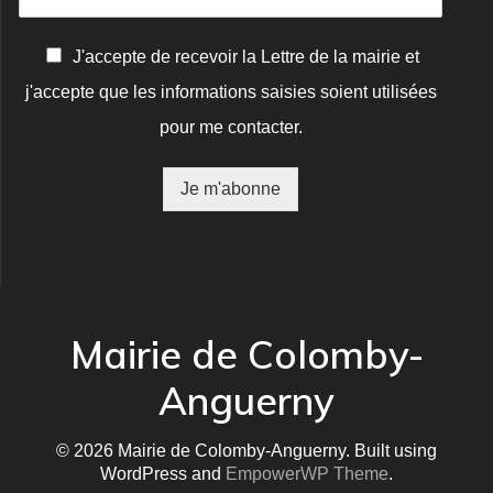
C
J'accepte de recevoir la Lettre de la mairie et
o
j'accepte que les informations saisies soient utilisées
n
f
pour me contacter.
i
r
m
Je m'abonne
a
t
i
o
n
*
Mairie de Colomby-
Anguerny
© 2026 Mairie de Colomby-Anguerny. Built using
WordPress and
EmpowerWP Theme
.