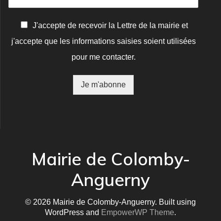
C
J'accepte de recevoir la Lettre de la mairie et
o
j'accepte que les informations saisies soient utilisées
n
f
pour me contacter.
i
r
m
Je m'abonne
a
t
i
o
n
*
Mairie de Colomby-
Anguerny
© 2026 Mairie de Colomby-Anguerny. Built using
WordPress and
EmpowerWP Theme
.