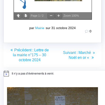
Page
1
/
2
Zoom
100%
par
Mairie
sur 31 octobre 2024
0
Navigation
Article
Précédent :
Lettre de
Article
Suivant :
Marché »
de
précédent
la mairie n°175 – 30
suivant
Noël en or «
:
octobre 2024
:
l’article
Il n’y a pas d’évènements à venir.
Notice