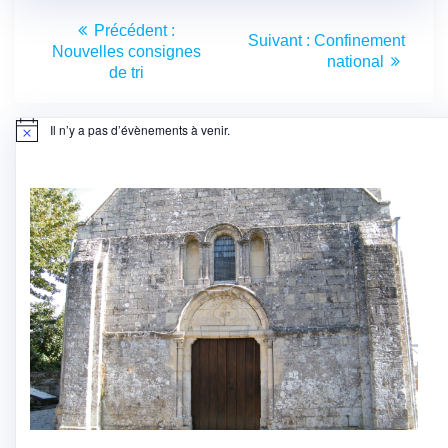
Navigation
Article
Précédent :
Article
Suivant :
Confinement
de
précédent
Nouvelles consignes
suivant
national
:
de tri
:
l’article
Il n’y a pas d’évènements à venir.
Notice