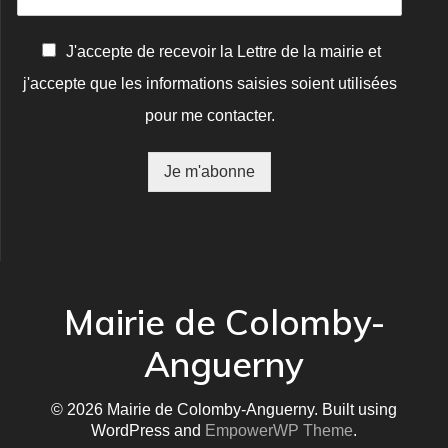
C
J'accepte de recevoir la Lettre de la mairie et
o
j'accepte que les informations saisies soient utilisées
n
f
pour me contacter.
i
r
m
Je m'abonne
a
t
i
o
n
*
Mairie de Colomby-
Anguerny
© 2026 Mairie de Colomby-Anguerny. Built using
WordPress and
EmpowerWP Theme
.