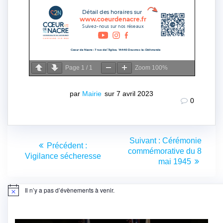
Page
1
/
1
Zoom
100%
par
Mairie
sur 7 avril 2023
0
Navigation
Article
Suivant :
Cérémonie
Article
Précédent :
de
suivant
commémorative du 8
précédent
Vigilance sécheresse
:
mai 1945
:
l’article
Il n’y a pas d’évènements à venir.
Notice