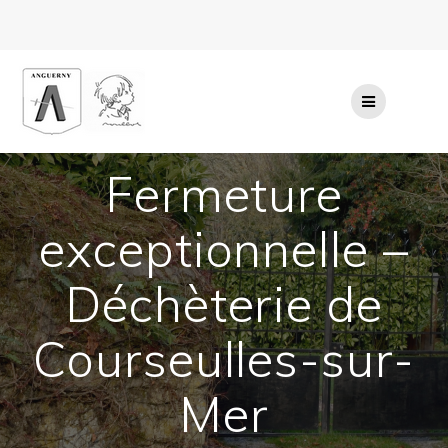
Passer
au
contenu
Fermeture
exceptionnelle –
Déchèterie de
Courseulles-sur-
Mer