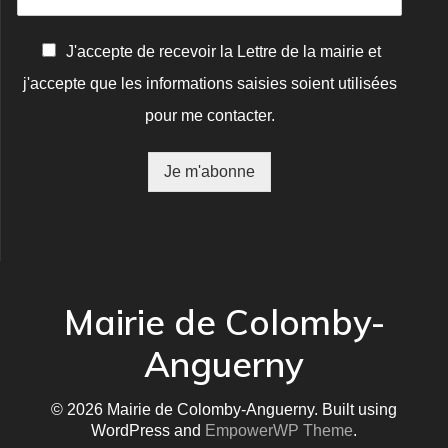
C
J'accepte de recevoir la Lettre de la mairie et
o
j'accepte que les informations saisies soient utilisées
n
f
pour me contacter.
i
r
m
Je m'abonne
a
t
i
o
n
*
Mairie de Colomby-
Anguerny
© 2026 Mairie de Colomby-Anguerny. Built using
WordPress and
EmpowerWP Theme
.