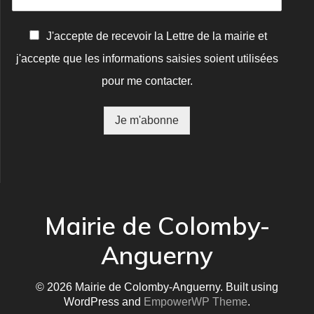
C
J'accepte de recevoir la Lettre de la mairie et
o
j'accepte que les informations saisies soient utilisées
n
f
pour me contacter.
i
r
m
Je m'abonne
a
t
i
o
n
*
Mairie de Colomby-
Anguerny
© 2026 Mairie de Colomby-Anguerny. Built using
WordPress and
EmpowerWP Theme
.