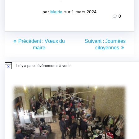
par
Mairie
sur 1 mars 2024
0
Navigation
Article
Article
Précédent :
Vœux du
Suivant :
Journées
de
précédent
suivant
maire
citoyennes
:
:
l’article
Il n’y a pas d’évènements à venir.
Notice