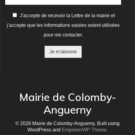
C
J'accepte de recevoir la Lettre de la mairie et
o
j'accepte que les informations saisies soient utilisées
n
f
pour me contacter.
i
r
m
Je m'abonne
a
t
i
o
n
*
Mairie de Colomby-
Anguerny
© 2026 Mairie de Colomby-Anguerny. Built using
WordPress and
EmpowerWP Theme
.