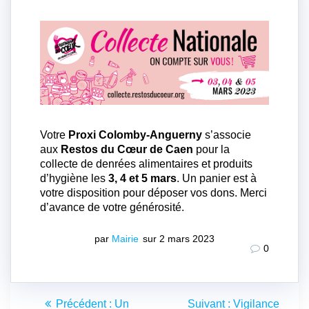
Votre
Proxi Colomby-Anguerny
s’associe
aux
Restos du Cœur de Caen
pour la
collecte de denrées alimentaires et produits
d’hygiène les
3, 4 et 5 mars
. Un panier est à
votre disposition pour déposer vos dons. Merci
d’avance de votre générosité.
par
Mairie
sur 2 mars 2023
0
Navigation
Article
Article
Précédent :
Un
Suivant :
Vigilance