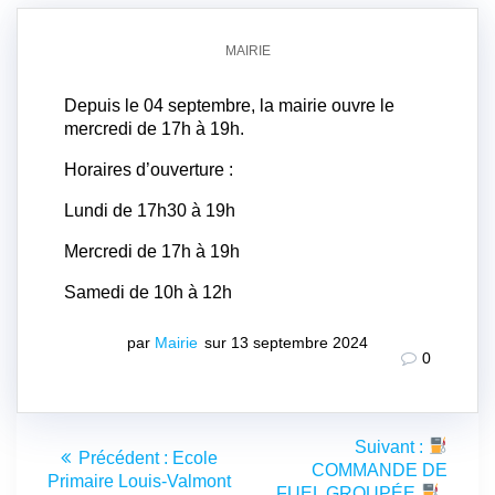
MAIRIE
Depuis le 04 septembre, la mairie ouvre le
mercredi de 17h à 19h.
Horaires d’ouverture :
Lundi de 17h30 à 19h
Mercredi de 17h à 19h
Samedi de 10h à 12h
par
Mairie
sur 13 septembre 2024
0
Navigation
Article
Suivant :
Article
Précédent :
Ecole
de
suivant
COMMANDE DE
précédent
Primaire Louis-Valmont
:
FUEL GROUPÉE