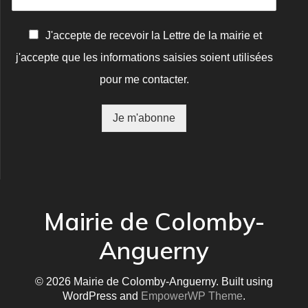
C
J'accepte de recevoir la Lettre de la mairie et
o
j'accepte que les informations saisies soient utilisées
n
f
pour me contacter.
i
r
m
Je m'abonne
a
t
i
o
n
*
Mairie de Colomby-
Anguerny
© 2026 Mairie de Colomby-Anguerny. Built using
WordPress and
EmpowerWP Theme
.