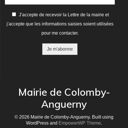
C
J'accepte de recevoir la Lettre de la mairie et
o
j'accepte que les informations saisies soient utilisées
n
f
pour me contacter.
i
r
m
Je m'abonne
a
t
i
o
n
*
Mairie de Colomby-
Anguerny
© 2026 Mairie de Colomby-Anguerny. Built using
WordPress and
EmpowerWP Theme
.