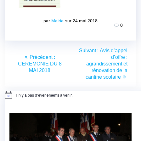
par
Mairie
sur 24 mai 2018
0
Navigation
Article
Suivant :
Avis d’appel
de
Article
suivant
Précédent :
d’offre :
précédent
:
CEREMONIE DU 8
agrandissement et
l’article
:
MAI 2018
rénovation de la
cantine scolaire
Il n’y a pas d’évènements à venir.
Notice