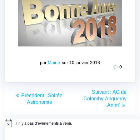
par
Mairie
sur 10 janvier 2018
0
Navigation
Article
Suivant :
AG de
Article
Précédent :
Soirée
de
suivant
Colomby-Anguerny
précédent
Astronomie
:
Anim’
:
l’article
Il n’y a pas d’évènements à venir.
Notice