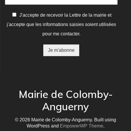
C
J'accepte de recevoir la Lettre de la mairie et
o
j'accepte que les informations saisies soient utilisées
n
f
pour me contacter.
i
r
m
Je m'abonne
a
t
i
o
n
*
Mairie de Colomby-
Anguerny
© 2026 Mairie de Colomby-Anguerny. Built using
WordPress and
EmpowerWP Theme
.