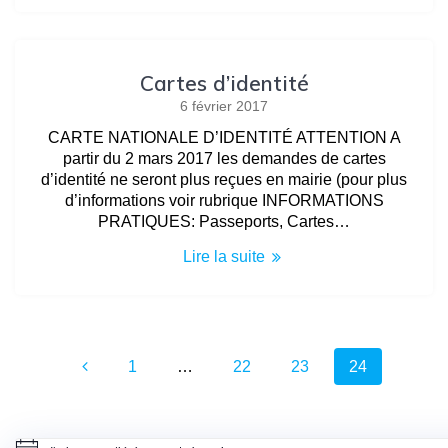
Cartes d’identité
6 février 2017
CARTE NATIONALE D’IDENTITÉ ATTENTION A
partir du 2 mars 2017 les demandes de cartes
d’identité ne seront plus reçues en mairie (pour plus
d’informations voir rubrique INFORMATIONS
PRATIQUES: Passeports, Cartes…
Lire la suite
Navigation
Page
Page
Page
Page
1
…
22
23
24
au
sein