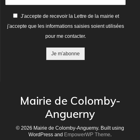
C
J'accepte de recevoir la Lettre de la mairie et
o
j'accepte que les informations saisies soient utilisées
n
f
pour me contacter.
i
r
m
Je m'abonne
a
t
i
o
n
*
Mairie de Colomby-
Anguerny
© 2026 Mairie de Colomby-Anguerny. Built using
WordPress and
EmpowerWP Theme
.