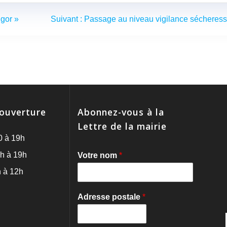
Article
igor »
Suivant :
Passage au niveau vigilance sécheres
suivant
:
'ouverture
Abonnez-vous à la
Lettre de la mairie
0 à 19h
h à 19h
Votre nom
*
 à 12h
Adresse postale
*