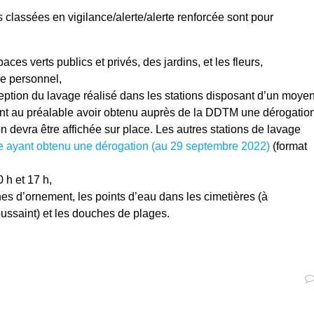
 classées en vigilance/alerte/alerte renforcée sont pour
aces verts publics et privés, des jardins, et les fleurs,
ge personnel,
xception du lavage réalisé dans les stations disposant d’un moye
ont au préalable avoir obtenu auprès de la DDTM une dérogatio
on devra être affichée sur place. Les autres stations de lavage
ge ayant obtenu une dérogation (au 29 septembre 2022)
(format
0 h et 17 h,
aines d’ornement, les points d’eau dans les cimetières (à
ussaint) et les douches de plages.