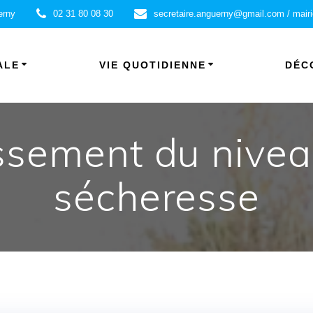
erny
02 31 80 08 30
secretaire.anguerny@gmail.com / mair
ALE
VIE QUOTIDIENNE
DÉC
ssement du niveau
sécheresse