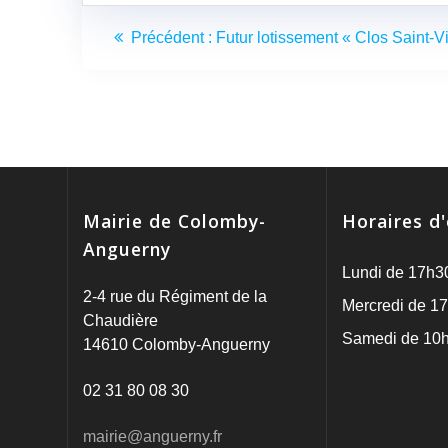
Navigation
Article
Précédent :
Futur lotissement « Clos Saint-V
de
précédent
:
l’article
Mairie de Colomby-
Horaires d
Anguerny
Lundi de 17h3
2-4 rue du Régiment de la
Mercredi de 17
Chaudière
Samedi de 10h
14610 Colomby-Anguerny
02 31 80 08 30
mairie@anguerny.fr