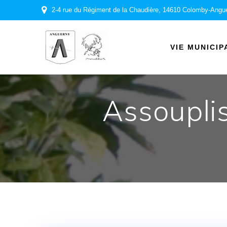
Passer
2-4 rue du Régiment de la Chaudière, 14610 Colomby-Angu
au
contenu
VIE MUNICIP
Assoupli