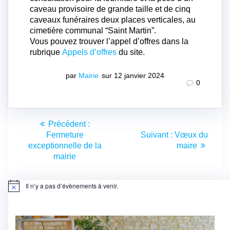
caveau provisoire de grande taille et de cinq
caveaux funéraires deux places verticales, au
cimetière communal “Saint Martin”.
Vous pouvez trouver l’appel d’offres dans la
rubrique
Appels d’offres
du site.
par
Mairie
sur 12 janvier 2024
0
Navigation
Article
Précédent :
de
précédent
Article
Fermeture
Suivant :
Vœux du
:
suivant
exceptionnelle de la
maire
l’article
:
mairie
Il n’y a pas d’évènements à venir.
Notice