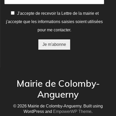
C
J'accepte de recevoir la Lettre de la mairie et
o
j'accepte que les informations saisies soient utilisées
n
f
pour me contacter.
i
r
m
Je m'abonne
a
t
i
o
n
*
Mairie de Colomby-
Anguerny
© 2026 Mairie de Colomby-Anguerny. Built using
WordPress and
EmpowerWP Theme
.