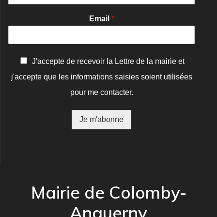
Email
*
C
J'accepte de recevoir la Lettre de la mairie et
o
j'accepte que les informations saisies soient utilisées
n
f
pour me contacter.
i
r
m
Je m'abonne
a
t
i
o
n
*
Mairie de Colomby-
Anguerny