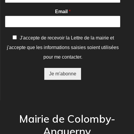
Email
*
C
J'accepte de recevoir la Lettre de la mairie et
o
j'accepte que les informations saisies soient utilisées
n
f
pour me contacter.
i
r
m
Je m'abonne
a
t
i
o
n
*
Mairie de Colomby-
Anguerny