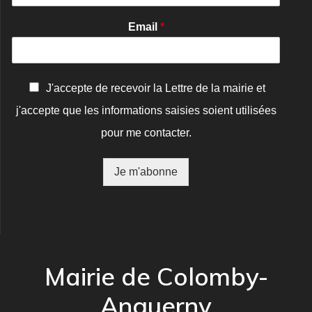
Email
*
C
J'accepte de recevoir la Lettre de la mairie et
o
j'accepte que les informations saisies soient utilisées
n
f
pour me contacter.
i
r
m
Je m'abonne
a
t
i
o
n
*
Mairie de Colomby-
Anguerny