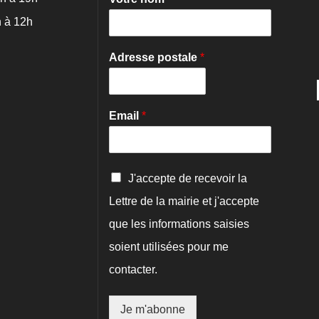
 à 12h
Adresse postale
*
Email
*
C
J'accepte de recevoir la
o
Lettre de la mairie et j'accepte
n
f
que les informations saisies
i
r
soient utilisées pour me
m
contacter.
a
t
i
Je m'abonne
o