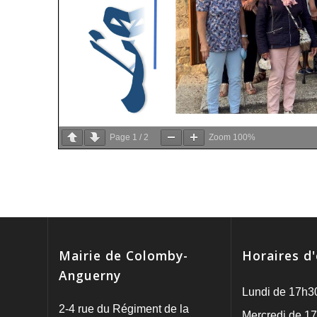
Page
1
/
2
Zoom
100%
Mairie de Colomby-
Horaires d
Anguerny
Lundi de 17h3
2-4 rue du Régiment de la
Mercredi de 17