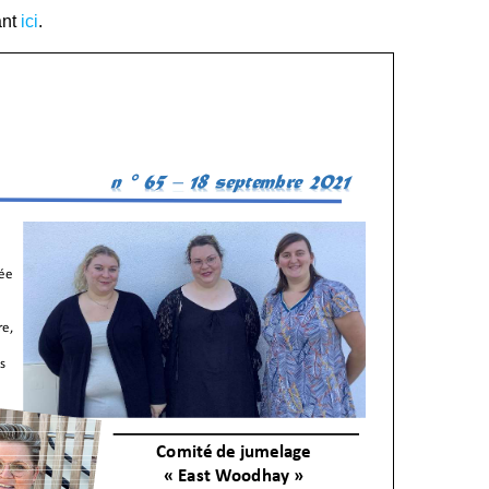
ant
ici
.