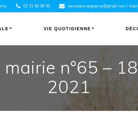
erny
02 31 80 08 30
secretaire.anguerny@gmail.com / mair
ALE
VIE QUOTIDIENNE
DÉC
a mairie n°65 – 
2021