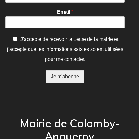
Email
*
C
J'accepte de recevoir la Lettre de la mairie et
o
j'accepte que les informations saisies soient utilisées
n
f
pour me contacter.
i
r
m
Je m'abonne
a
t
i
o
n
*
Mairie de Colomby-
Anguerny