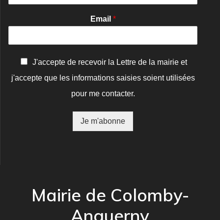
Email
*
C
J'accepte de recevoir la Lettre de la mairie et
o
j'accepte que les informations saisies soient utilisées
n
f
pour me contacter.
i
r
m
Je m'abonne
a
t
i
o
n
*
Mairie de Colomby-
Anguerny