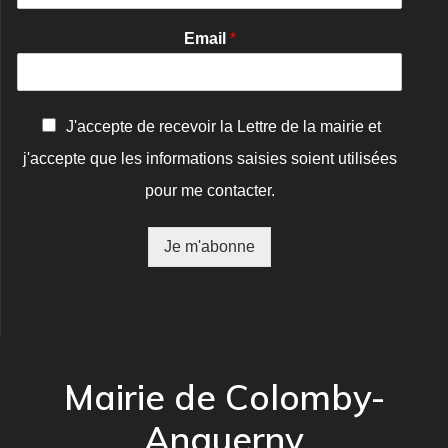
Email
*
C
J'accepte de recevoir la Lettre de la mairie et
o
j'accepte que les informations saisies soient utilisées
n
f
pour me contacter.
i
r
m
Je m'abonne
a
t
i
o
n
*
Mairie de Colomby-
Anguerny