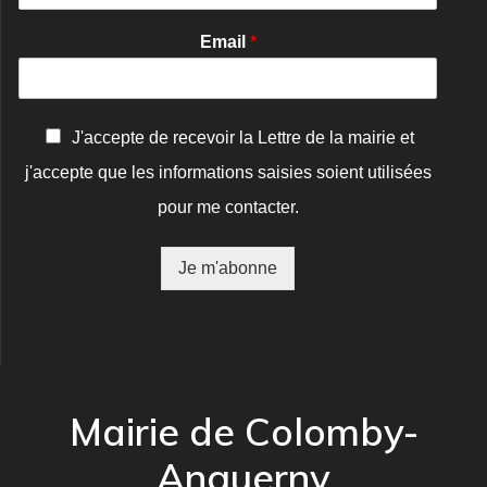
Email
*
C
J'accepte de recevoir la Lettre de la mairie et
o
j'accepte que les informations saisies soient utilisées
n
f
pour me contacter.
i
r
m
Je m'abonne
a
t
i
o
n
*
Mairie de Colomby-
Anguerny