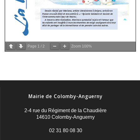
Page
1
/
2
Zoom
100%
Mairie de Colomby-Anguerny
2-4 rue du Régiment de la Chaudière
14610 Colomby-Anguerny
02 31 80 08 30