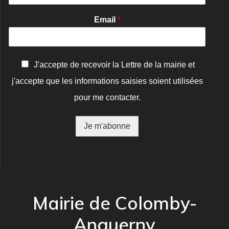
Email
*
C
J'accepte de recevoir la Lettre de la mairie et
o
j'accepte que les informations saisies soient utilisées
n
f
pour me contacter.
i
r
m
Je m'abonne
a
t
i
o
n
*
Mairie de Colomby-
Anguerny