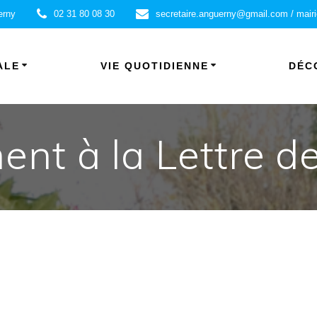
erny
02 31 80 08 30
secretaire.anguerny@gmail.com / mair
ALE
VIE QUOTIDIENNE
DÉC
t à la Lettre de