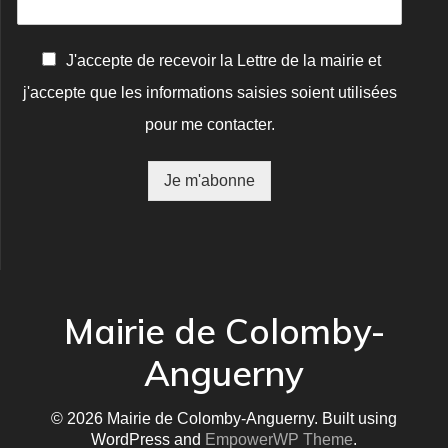
C
J'accepte de recevoir la Lettre de la mairie et
o
j'accepte que les informations saisies soient utilisées
n
f
pour me contacter.
i
r
m
Je m'abonne
a
t
i
o
n
*
Mairie de Colomby-
Anguerny
© 2026 Mairie de Colomby-Anguerny. Built using
WordPress and
EmpowerWP Theme
.