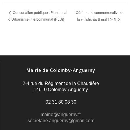
Cérémonie commémorative de
Concertation publique : Plan Local
d’Urbanisme intercommunal (PLUi)
la victoire du 8 mai 1945
Mairie de Colomby-Anguerny
2-4 rue du Régiment de la Chaudière
14610 Colomby-Anguerny
02 31 80 08 30
mairie@anguerny.fr
secretaire.anguerny@gmail.com