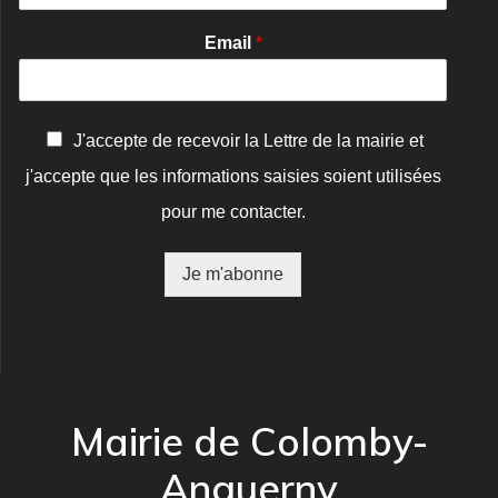
Email
*
C
J'accepte de recevoir la Lettre de la mairie et
o
j'accepte que les informations saisies soient utilisées
n
f
pour me contacter.
i
r
m
Je m'abonne
a
t
i
o
n
*
Mairie de Colomby-
Anguerny