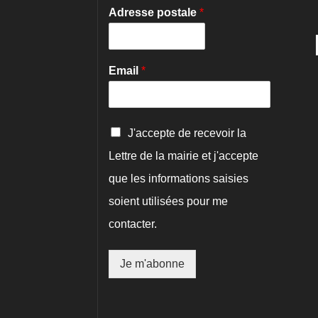
Adresse postale
*
Email
*
C
J'accepte de recevoir la
o
Lettre de la mairie et j'accepte
n
f
que les informations saisies
i
r
soient utilisées pour me
m
contacter.
a
t
i
Je m'abonne
o
n
*