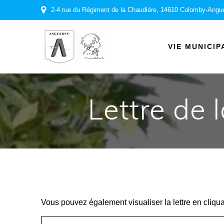
Passer
2-4 rue du Régiment de la Chaudière, 14610 Colomby-Angu
au
contenu
VIE MUNICIP
Lettre de 
Vous pouvez également visualiser la lettre en cliqu