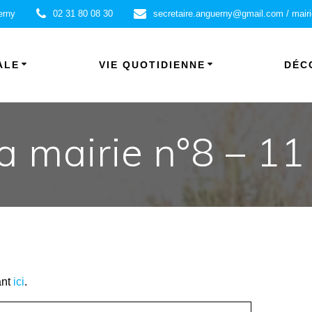
erny
02 31 80 08 30
secretaire.anguerny@gmail.com / mair
ALE
VIE QUOTIDIENNE
DÉC
la mairie n°8 – 11
ant
ici
.