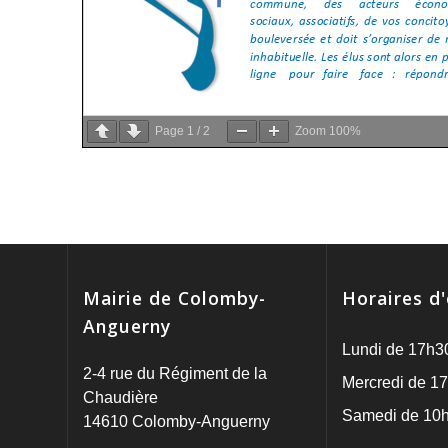
Page
1
/
2
Zoom
100%
Mairie de Colomby-
Horaires d
Anguerny
Lundi de 17h3
2-4 rue du Régiment de la
Mercredi de 17
Chaudière
Samedi de 10h
14610 Colomby-Anguerny