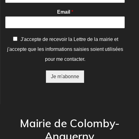
Email
*
C
J'accepte de recevoir la Lettre de la mairie et
o
j'accepte que les informations saisies soient utilisées
n
f
pour me contacter.
i
r
m
Je m'abonne
a
t
i
o
n
*
Mairie de Colomby-
Anguerny